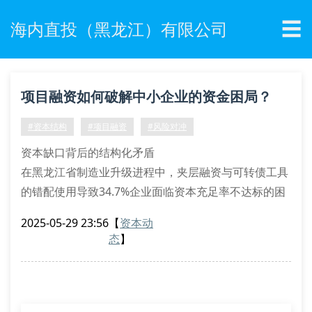
☰
海内直投（黑龙江）有限公司
项目融资如何破解中小企业的资金困局？
#资本结构
#项目融资
#风险对冲
资本缺口背后的结构化矛盾
在黑龙江省制造业升级进程中，夹层融资与可转债工具
的错配使用导致34.7%企业面临资本充足率不达标的困
境。海内直投（黑龙江）有限公司的财务模型诊断系统
2025-05-29 23:56
【
资本动
显示，企业权益乘数超过5.6时将触发流动性悬崖效
态
】
应，这与传统融资渠道的期限结构存在根本性矛盾。
多维融资架构的重构路径
运用蒙特卡洛模拟优化融资成本概率分布
建立动态质押率调节机制应对市场β值波