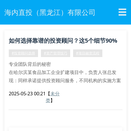
☰
海内直投（黑龙江）有限公司
如何选择靠谱的投资顾问？这5个细节90%
企业都忽略了
#投资顾问选择
#资产管理技巧
#项目融资流程
专业团队背后的秘密
在哈尔滨某食品加工企业扩建项目中，负责人张总发
现：同样承诺提供投资顾问服务，不同机构的实施方案
差距悬殊。有的机构仅派1名分析师对接，而优质团队
2025-05-23 00:21
【
未分
配置了财务分析师+市场研究员组合，这正是专业投资
类
】
顾问服务的核心差异。
团队资质验证：查看cfa/cpa持证比例
服务案例复盘：要求提供同行业成功案例
沟通响应时效：重要文件24小时反馈机制