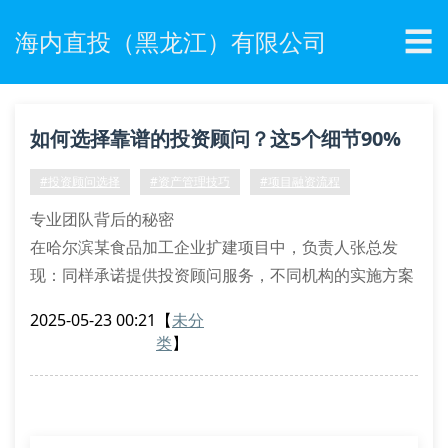
☰
海内直投（黑龙江）有限公司
如何选择靠谱的投资顾问？这5个细节90%
企业都忽略了
#投资顾问选择
#资产管理技巧
#项目融资流程
专业团队背后的秘密
在哈尔滨某食品加工企业扩建项目中，负责人张总发
现：同样承诺提供投资顾问服务，不同机构的实施方案
差距悬殊。有的机构仅派1名分析师对接，而优质团队
2025-05-23 00:21
【
未分
配置了财务分析师+市场研究员组合，这正是专业投资
类
】
顾问服务的核心差异。
团队资质验证：查看cfa/cpa持证比例
服务案例复盘：要求提供同行业成功案例
沟通响应时效：重要文件24小时反馈机制