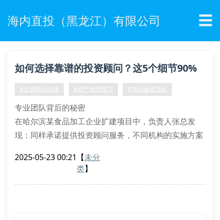
☰
海内直投（黑龙江）有限公司
如何选择靠谱的投资顾问？这5个细节90%
企业都忽略了
#投资顾问选择
#资产管理技巧
#项目融资流程
专业团队背后的秘密
在哈尔滨某食品加工企业扩建项目中，负责人张总发
现：同样承诺提供投资顾问服务，不同机构的实施方案
差距悬殊。有的机构仅派1名分析师对接，而优质团队
2025-05-23 00:21
【
未分
配置了财务分析师+市场研究员组合，这正是专业投资
类
】
顾问服务的核心差异。
团队资质验证：查看cfa/cpa持证比例
服务案例复盘：要求提供同行业成功案例
沟通响应时效：重要文件24小时反馈机制