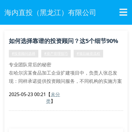
☰
海内直投（黑龙江）有限公司
如何选择靠谱的投资顾问？这5个细节90%
企业都忽略了
#投资顾问选择
#资产管理技巧
#项目融资流程
专业团队背后的秘密
在哈尔滨某食品加工企业扩建项目中，负责人张总发
现：同样承诺提供投资顾问服务，不同机构的实施方案
差距悬殊。有的机构仅派1名分析师对接，而优质团队
2025-05-23 00:21
【
未分
配置了财务分析师+市场研究员组合，这正是专业投资
类
】
顾问服务的核心差异。
团队资质验证：查看cfa/cpa持证比例
服务案例复盘：要求提供同行业成功案例
沟通响应时效：重要文件24小时反馈机制