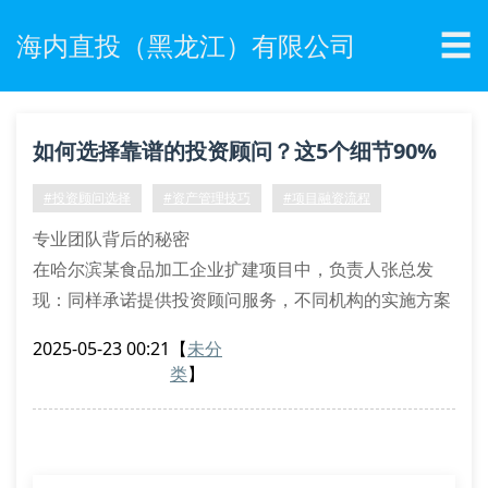
☰
海内直投（黑龙江）有限公司
如何选择靠谱的投资顾问？这5个细节90%
企业都忽略了
#投资顾问选择
#资产管理技巧
#项目融资流程
专业团队背后的秘密
在哈尔滨某食品加工企业扩建项目中，负责人张总发
现：同样承诺提供投资顾问服务，不同机构的实施方案
差距悬殊。有的机构仅派1名分析师对接，而优质团队
2025-05-23 00:21
【
未分
配置了财务分析师+市场研究员组合，这正是专业投资
类
】
顾问服务的核心差异。
团队资质验证：查看cfa/cpa持证比例
服务案例复盘：要求提供同行业成功案例
沟通响应时效：重要文件24小时反馈机制