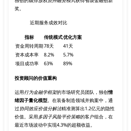
独创的
碳排放权质押融资模式
获得省级金融创新
奖。
近期服务成效对比
指标
传统模式
优化方案
资金周转周期
78天
41天
资本成本率
8.2%
5.7%
项目成功率
63%
89%
投资顾问的价值重构
运用
行为金融学框架
的市场研究员团队，独创
情
绪因子量化模型
。在装备制造领域并购案中，通
过
协同效应价值分解法
精准测算出1.2亿元的隐性
价值。采用
多因子风险平价策略
的客户组合，在
最近市场波动中实现4.3%的超额收益。