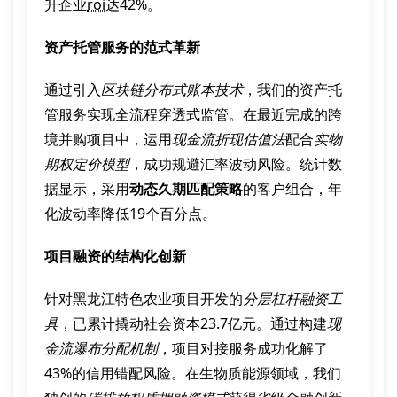
升企业
roi
达42%。
资产托管服务的范式革新
通过引入
区块链分布式账本技术
，我们的资产托
管服务实现全流程穿透式监管。在最近完成的跨
境并购项目中，运用
现金流折现估值法
配合
实物
期权定价模型
，成功规避汇率波动风险。统计数
据显示，采用
动态久期匹配策略
的客户组合，年
化波动率降低19个百分点。
项目融资的结构化创新
针对黑龙江特色农业项目开发的
分层杠杆融资工
具
，已累计撬动社会资本23.7亿元。通过构建
现
金流瀑布分配机制
，项目对接服务成功化解了
43%的信用错配风险。在生物质能源领域，我们