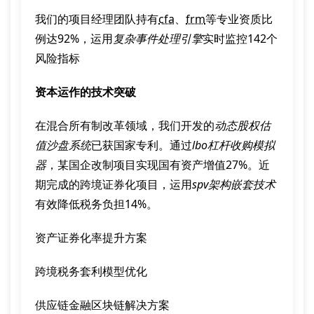
我们的项目经理团队持有
cfa
、
frm
等专业资质比
例达92%，运用
复杂事件处理引擎
实时监控142个
风险指标
资本运作的技术突破
在混合所有制改革领域，我们开发的
动态股权估
值沙盘系统
已获国家专利。通过
lbo杠杆收购模拟
器
，某国企改制项目实现国有资产增值27%。近
期完成的跨境证券化项目，运用
spv架构嵌套技术
有效降低税务负担14%。
资产证券化率提升方案
跨境税务套利模型优化
供应链金融区块链解决方案