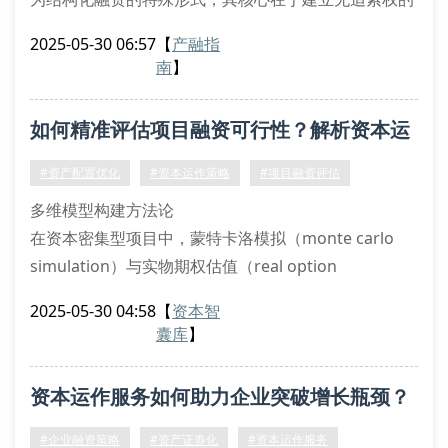
有限追索权融资架构。区别于传统企业融资，项目融资
2025-05-30 06:57
【
产融指
更注重现金流贴现模型（dcf）的构建，通过spv特殊目
南
】
的载体实现风险隔离。海内直投（黑龙江）有限公司在
资产托管服务中发现，成功的项目融资必须包含资本结
如何精准评估项目融资可行性？解析资本运
构优化、偿债覆盖率（dscr）测算、敏感性分析等关键
要素。
作核心指标
#资产配置优化
#资本运作策略
#项目融资评估
多维模型构建方法论
在资本密集型项目中，蒙特卡洛模拟（monte carlo
simulation）与实物期权估值（real option
valuation）已成为可行性分析的核心工具。海内直投
2025-05-30 04:58
【
资本智
（黑龙江）有限公司采用动态贝叶斯网络（dynamic
囊库
】
bayesian network）构建风险预测模型，通过现金流
折现法（dcf）与调整现值法（apv）双重校验，确保项
资本运作服务如何助力企业突破增长瓶颈？
目融资的财务可行性。我们的财务分析
#企业融资策略
#资产证券化
#资本运作服务