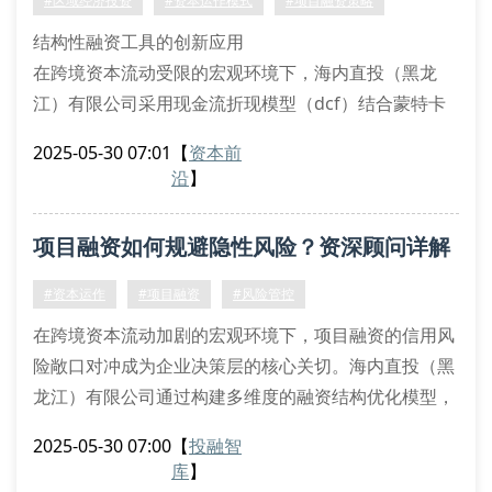
#区域经济投资
#资本运作模式
#项目融资策略
结构性融资工具的创新应用
在跨境资本流动受限的宏观环境下，海内直投（黑龙
江）有限公司采用现金流折现模型（dcf）结合蒙特卡
洛模拟，为东北亚区域项目设计结构化夹层融资方案。
2025-05-30 07:01
【
资本前
通过设立spv（特殊目的实体）实现风险隔离，运用信
沿
】
用违约互换（cds）对冲汇率波动风险，确保跨境资金
池的流动性覆盖率（lcr）符合国际清算银行（bis）标
项目融资如何规避隐性风险？资深顾问详解
准。
资产证券化的区域适配策略
风控策略
#资本运作
#项目融资
#风险管控
针对黑龙江自贸区特殊政策框架，我们创新开发
在跨境资本流动加剧的宏观环境下，项目融资的信用风
险敞口对冲成为企业决策层的核心关切。海内直投（黑
龙江）有限公司通过构建多维度的融资结构优化模型，
采用风险加权资产计量法对标的项目进行穿透式诊断。
2025-05-30 07:00
【
投融智
我们的财务分析师团队独创三阶动态压力测试体系，在
库
】
债务覆盖率（dscr）测算中嵌入蒙特卡洛模拟算法，精