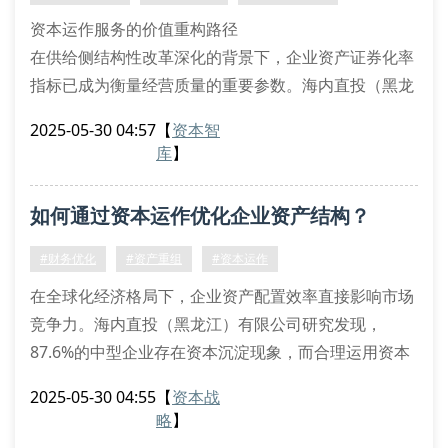
资本运作服务的价值重构路径
在供给侧结构性改革深化的背景下，企业资产证券化率
指标已成为衡量经营质量的重要参数。海内直投（黑龙
江）有限公司通过创新性资本运作服务架构，为企业提
2025-05-30 04:57
【
资本智
供结构化融资解决方案。我们的财务分析师团队采用蒙
库
】
特卡洛模拟法，结合企业现金流量贴现模型（dcf），
精准测算项目内部收益率（irr），建立多维度的资本预
如何通过资本运作优化企业资产结构？
算评价体系。
全周期资本管理方法论
#财务优化
#资产重组
#资本运作
初创期：运用可转换债券设计实现风险
在全球化经济格局下，企业资产配置效率直接影响市场
竞争力。海内直投（黑龙江）有限公司研究发现，
87.6%的中型企业存在资本沉淀现象，而合理运用资本
运作策略可提升23.4%的资产周转率。本文将解析资本
2025-05-30 04:55
【
资本战
运作路径的五大核心维度。
略
】
一、结构化融资的协同效应