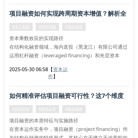
准识别现金流缺口临界值。
项目融资如何实现跨周期资本增值？解析全
风险要素的结构化解析
市场风险溢价补偿机制：通过建立β系数动态调整模
流程管控策略
#资产管理
#资本增值
#项目融资
型，量
资本乘数效应的实现路径
在结构化融资领域，海内直投（黑龙江）有限公司通过
运用杠杆融资（leveraged financing）和夹层资本
（mezzanine capital）等创新工具，构建具有风险隔
2025-05-30 06:58
【
资本运
离特性的spv架构。我们的财务分析师团队采用蒙特卡
作
】
洛模拟（monte carlo simulation）对现金流折现
（dcf）模型进行压力测试，配合敏感性分析
如何精准评估项目融资可行性？这7个维度
（sensitivity analysis
不可忽视
#投资评估
#资本运作
#项目融资
项目融资的本质特征与实施路径
在资本运作实务中，项目融资（project financing）作
为结构化融资的特殊形式，其核心在于建立无追索权的