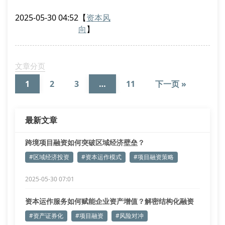
化算法，我们的财务分析师团队已成功实施37例产业基
2025-05-30 04:52
【
资本风
金重组案例，平均提升企业roi达42%。
向
】
资产托管服务的范式革新
通过引入区块链分布式账本技术，我们的资产托管服务
实现全流程穿透式监管。在最近完成的跨境并购项目
文章分页
中，运用现金流折现估值法配合实物期权定价模型，
1
2
3
…
11
下一页 »
最新文章
跨境项目融资如何突破区域经济壁垒？
#区域经济投资
#资本运作模式
#项目融资策略
2025-05-30 07:01
资本运作服务如何赋能企业资产增值？解密结构化融资
策略
#资产证券化
#项目融资
#风险对冲