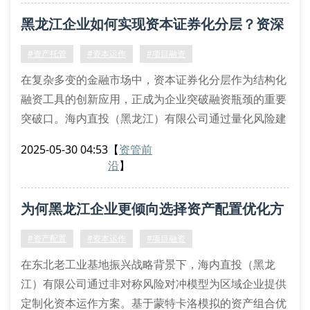
采用夹层融资与优先股设计相结合的方案，可构建风险
黑龙江企业如何实现资本证券化分层？资深
对冲矩阵。例如某制造业客户通过可转换债券方案，在
36个月内实现资本杠杆率优化42%，同时保持控制权稳
顾问解密关键路径
#资产托管
#资本运作
#项目融资
定
在复杂多变的金融市场中，资本证券化分层作为结构化
融资工具的创新应用，正成为企业突破融资瓶颈的重要
突破口。海内直投（黑龙江）有限公司通过量化风险建
模与现金流压力测试，为东北地区企业量身定制差异化
2025-05-30 04:53
【
资管前
的分层融资方案。
沿
】
证券化分层的三大技术壁垒
基础资产筛选：运用蒙特卡洛模拟法评估应收账款质量
为何黑龙江企业更倾向选择资产配置优化方
信用增级设计：超额抵押率与备付金账户的黄金配比计
算
案？
#资产配置
#资本运作
#项目融资
分层定价模型：基于久期匹配的优先级/次级证券定价
在东北老工业基地振兴战略背景下，海内直投（黑龙
策略
江）有限公司通过非对称风险对冲模型为区域企业提供
定制化资本运作方案。基于蒙特卡洛模拟的资产组合优