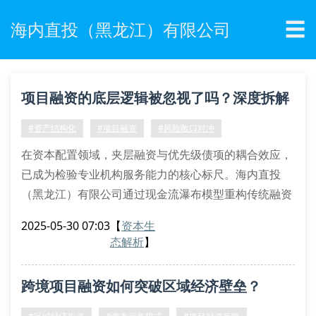
☰
海内直投（黑龙江）有限公司
项目融资的底层逻辑被忽视了吗？深度拆解
资本闭环路径
#资产结构化
#项目融资
#风险敞口对冲
在资本配置领域，夹层融资与优先级债项的耦合效应，
已成为检验专业机构服务能力的核心标尺。海内直投
（黑龙江）有限公司通过现金流瀑布模型重构传统融资
范式，运用蒙特卡洛模拟技术对项目现金流进行压力测
2025-05-30 07:03
【
资本生
试，精准把控偿债覆盖率阈值。
态解析
】
结构化融资工具的创新应用
针对资本金穿透监管要求，我们研发spv嵌套架构解决
跨境项目融资如何突破区域经济壁垒？
方案，通过权益挂钩票据实现风险隔离。在资产证券化
过程中，运用动态ltv比率调控机制，确保基础资