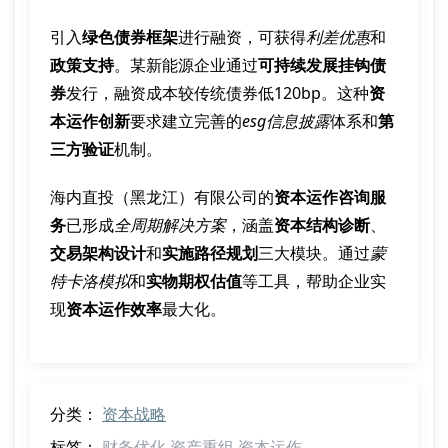
引入
绿色债券框架
进行融资，可获得
利差优惠
和
政策支持
。某新能源企业通过
可持续发展挂钩债
券
发行，融资成本较传统债券低120bp。这种
资
本运作创新
要求建立完善的
esg信息披露
体系和
第
三方验证
机制。
海内直投（黑龙江）有限公司的
资本运作咨询服
务
已形成
全周期解决方案
，涵盖
资本结构诊断
、
交易架构设计
和
实施路径规划
三大模块。通过
蒙
特卡洛模拟
和
实物期权估值
等工具，帮助企业实
现
资本运作效率
最大化。
分类：
资本战略
标签：
财务优化
资产重组
资本运作