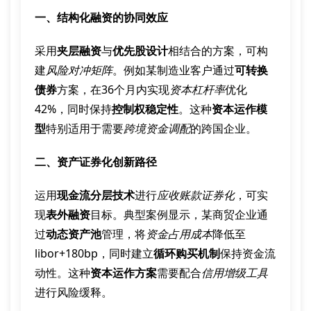
一、结构化融资的协同效应
采用
夹层融资
与
优先股设计
相结合的方案，可构
建
风险对冲矩阵
。例如某制造业客户通过
可转换
债券
方案，在36个月内实现
资本杠杆率
优化
42%，同时保持
控制权稳定性
。这种
资本运作模
型
特别适用于需要
跨境资金调配
的跨国企业。
二、资产证券化创新路径
运用
现金流分层技术
进行
应收账款证券化
，可实
现
表外融资
目标。典型案例显示，某商贸企业通
过
动态资产池
管理，将
资金占用成本
降低至
libor+180bp，同时建立
循环购买机制
保持资金流
动性。这种
资本运作方案
需要配合
信用增级工具
进行风险缓释。