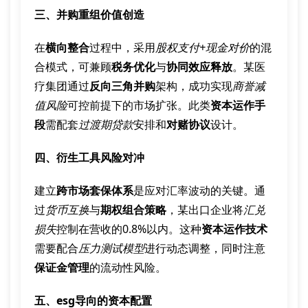
三、并购重组价值创造
在
横向整合
过程中，采用
股权支付+现金对价
的混
合模式，可兼顾
税务优化
与
协同效应释放
。某医
疗集团通过
反向三角并购
架构，成功实现
商誉减
值风险
可控前提下的市场扩张。此类
资本运作手
段
需配套
过渡期贷款
安排和
对赌协议
设计。
四、衍生工具风险对冲
建立
跨市场套保体系
是应对汇率波动的关键。通
过
货币互换
与
期权组合策略
，某出口企业将
汇兑
损失
控制在营收的0.8%以内。这种
资本运作技术
需要配合
压力测试模型
进行动态调整，同时注意
保证金管理
的流动性风险。
五、esg导向的资本配置