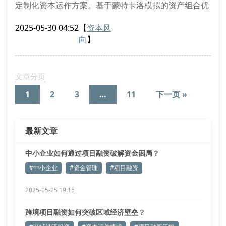
定制化资本运作方案。基于蒙特卡洛模拟的资产组合优
化算法，我们的财务分析师团队已成功实施37例产业基
2025-05-30 04:52
【
资本风
金重组案例，平均提升企业roi达42%。
向
】
资产托管服务的范式革新
通过引入区块链分布式账本技术，我们的资产托管服务
实现全流程穿透式监管。在最近完成的跨境并购项目
文章分页
中，运用现金流折现估值法配合实物期权定价模型，
1
2
3
…
11
下一页 »
最新文章
中小企业如何通过项目融资破解资金困局？
#中小企业
#资金管理
#项目融资
2025-05-25 19:15
跨境项目融资如何突破区域经济壁垒？