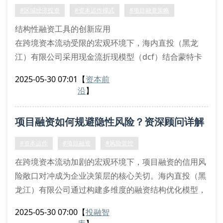
过程中，运用动态ltv比率调控机制，确保基础资
#区域经济投资
#资本运作模式
#项目融资策略
结构性融资工具的创新应用
在跨境资本流动受限的宏观环境下，海内直投（黑龙
江）有限公司采用现金流折现模型（dcf）结合蒙特卡
洛模拟，为东北亚区域项目设计结构化夹层融资方案。
2025-05-30 07:01
【
资本前
通过设立spv（特殊目的实体）实现风险隔离，运用信
沿
】
用违约互换（cds）对冲汇率波动风险，确保跨境资金
池的流动性覆盖率（lcr）符合国际清算银行（bis）标
项目融资如何规避隐性风险？资深顾问详解
准。
资产证券化的区域适配策略
风控策略
#资本运作
#项目融资
#风险管控
针对黑龙江自贸区特殊政策框架，我们创新开发
在跨境资本流动加剧的宏观环境下，项目融资的信用风
险敞口对冲成为企业决策层的核心关切。海内直投（黑
龙江）有限公司通过构建多维度的融资结构优化模型，
采用风险加权资产计量法对标的项目进行穿透式诊断。
2025-05-30 07:00
【
投融智
我们的财务分析师团队独创三阶动态压力测试体系，在