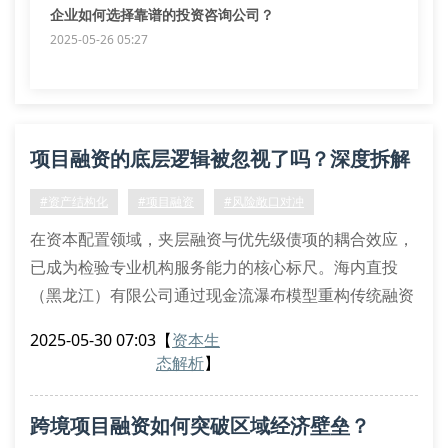
企业如何选择靠谱的投资咨询公司？
2025-05-26 05:27
项目融资的底层逻辑被忽视了吗？深度拆解
资本闭环路径
#资产结构化
#项目融资
#风险敞口对冲
在资本配置领域，夹层融资与优先级债项的耦合效应，
已成为检验专业机构服务能力的核心标尺。海内直投
（黑龙江）有限公司通过现金流瀑布模型重构传统融资
范式，运用蒙特卡洛模拟技术对项目现金流进行压力测
2025-05-30 07:03
【
资本生
试，精准把控偿债覆盖率阈值。
态解析
】
结构化融资工具的创新应用
针对资本金穿透监管要求，我们研发spv嵌套架构解决
跨境项目融资如何突破区域经济壁垒？
方案，通过权益挂钩票据实现风险隔离。在资产证券化