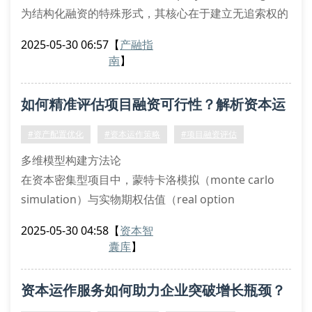
为结构化融资的特殊形式，其核心在于建立无追索权的
有限追索权融资架构。区别于传统企业融资，项目融资
2025-05-30 06:57
【
产融指
更注重现金流贴现模型（dcf）的构建，通过spv特殊目
南
】
的载体实现风险隔离。海内直投（黑龙江）有限公司在
资产托管服务中发现，成功的项目融资必须包含资本结
如何精准评估项目融资可行性？解析资本运
构优化、偿债覆盖率（dscr）测算、敏感性分析等关键
要素。
作核心指标
#资产配置优化
#资本运作策略
#项目融资评估
多维模型构建方法论
在资本密集型项目中，蒙特卡洛模拟（monte carlo
simulation）与实物期权估值（real option
valuation）已成为可行性分析的核心工具。海内直投
2025-05-30 04:58
【
资本智
（黑龙江）有限公司采用动态贝叶斯网络（dynamic
囊库
】
bayesian network）构建风险预测模型，通过现金流
折现法（dcf）与调整现值法（apv）双重校验，确保项
资本运作服务如何助力企业突破增长瓶颈？
目融资的财务可行性。我们的财务分析