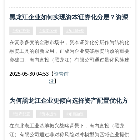
一、结构化融资的协同效应
采用夹层融资与优先股设计相结合的方案，可构建风险
黑龙江企业如何实现资本证券化分层？资深
对冲矩阵。例如某制造业客户通过可转换债券方案，在
36个月内实现资本杠杆率优化42%，同时保持控制权稳
顾问解密关键路径
#资产托管
#资本运作
#项目融资
定
在复杂多变的金融市场中，资本证券化分层作为结构化
融资工具的创新应用，正成为企业突破融资瓶颈的重要
突破口。海内直投（黑龙江）有限公司通过量化风险建
模与现金流压力测试，为东北地区企业量身定制差异化
2025-05-30 04:53
【
资管前
的分层融资方案。
沿
】
证券化分层的三大技术壁垒
基础资产筛选：运用蒙特卡洛模拟法评估应收账款质量
为何黑龙江企业更倾向选择资产配置优化方
信用增级设计：超额抵押率与备付金账户的黄金配比计
算
案？
#资产配置
#资本运作
#项目融资
分层定价模型：基于久期匹配的优先级/次级证券定价
在东北老工业基地振兴战略背景下，海内直投（黑龙
策略
江）有限公司通过非对称风险对冲模型为区域企业提供