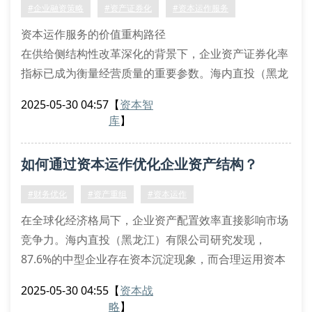
#企业融资策略
#资产证券化
#资本运作服务
资本运作服务的价值重构路径
在供给侧结构性改革深化的背景下，企业资产证券化率
指标已成为衡量经营质量的重要参数。海内直投（黑龙
江）有限公司通过创新性资本运作服务架构，为企业提
2025-05-30 04:57
【
资本智
供结构化融资解决方案。我们的财务分析师团队采用蒙
库
】
特卡洛模拟法，结合企业现金流量贴现模型（dcf），
精准测算项目内部收益率（irr），建立多维度的资本预
如何通过资本运作优化企业资产结构？
算评价体系。
全周期资本管理方法论
#财务优化
#资产重组
#资本运作
初创期：运用可转换债券设计实现风险
在全球化经济格局下，企业资产配置效率直接影响市场
竞争力。海内直投（黑龙江）有限公司研究发现，
87.6%的中型企业存在资本沉淀现象，而合理运用资本
运作策略可提升23.4%的资产周转率。本文将解析资本
2025-05-30 04:55
【
资本战
运作路径的五大核心维度。
略
】