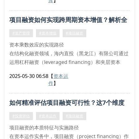
库
】
债务覆盖率（dscr）测算中嵌入蒙特卡洛模拟算法，精
准识别现金流缺口临界值。
项目融资如何实现跨周期资本增值？解析全
风险要素的结构化解析
市场风险溢价补偿机制：通过建立β系数动态调整模
流程管控策略
#资产管理
#资本增值
#项目融资
型，量
资本乘数效应的实现路径
在结构化融资领域，海内直投（黑龙江）有限公司通过
运用杠杆融资（leveraged financing）和夹层资本
（mezzanine capital）等创新工具，构建具有风险隔
2025-05-30 06:58
【
资本运
离特性的spv架构。我们的财务分析师团队采用蒙特卡
作
】
洛模拟（monte carlo simulation）对现金流折现
（dcf）模型进行压力测试，配合敏感性分析
如何精准评估项目融资可行性？这7个维度
（sensitivity analysis
不可忽视
#投资评估
#资本运作
#项目融资
项目融资的本质特征与实施路径
在资本运作实务中，项目融资（project financing）作